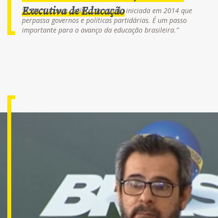
Executiva de Educação
“A BNCC é uma política de estado iniciada em 2014 que
perpassa governos e políticas partidárias. É um passo
importante para o avanço da educação brasileira.”