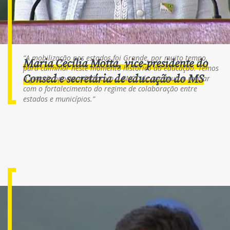
“A mobilização nos estados foi Grande, por muito tempo,
Maria Cecília Motta, vice-presidente do
para culminar neste momento histórico da educação. Temos
Consed e secretária de educação do MS
a grande oportunidade com a BNCC de construir e revisar
com o fortalecimento do regime de colaboração entre
estados e municípios.”