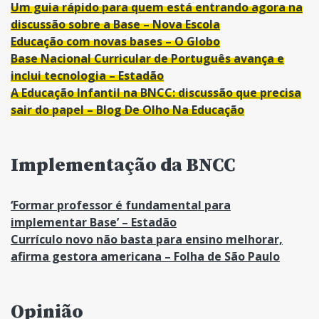
Um guia rápido para quem está entrando agora na
discussão sobre a Base – Nova Escola
Educação com novas bases – O Globo
Base Nacional Curricular de Português avança e
inclui tecnologia – Estadão
A Educação Infantil na BNCC: discussão que precisa
sair do papel – Blog De Olho Na Educação
Implementação da BNCC
‘Formar professor é fundamental para
implementar Base’ – Estadão
Currículo novo não basta para ensino melhorar,
afirma gestora americana – Folha de São Paulo
Opinião