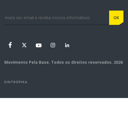
E-mail
OK
Instagram
Linkedin
Facebook
X
Youtube
Movimento Pela Base. Todos os direitos reservados. 2026
Ir para o site da desenvolvedora do site - Sintrópika