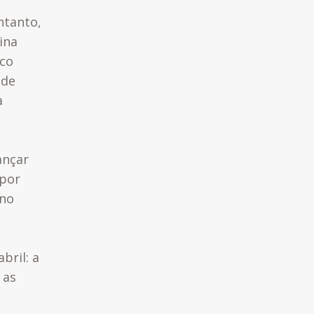
ntanto,
ina
ico
 de
a
ançar
 por
rno
bril: a
 as