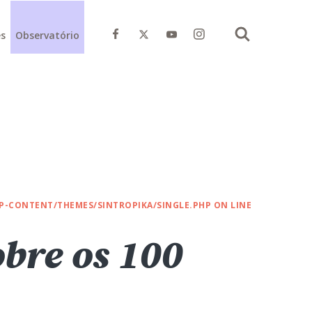
Instagram do Movimento Pela
es
Observatório
Facebook do Movimento Pela Base
X do Movimento Pela Base
Youtube do Movimento Pela Base
Buscar
-CONTENT/THEMES/SINTROPIKA/SINGLE.PHP
ON LINE
bre os 100