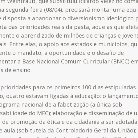
m Weintraub, que substituiu Ricardo Vélez no com
na segunda-feira (08/04), precisará montar uma equ
e disposta a abandonar o diversionismo ideológico 
nta das prioridades reais da pasta, aquelas que afe
mente o aprendizado de milhões de crianças e joven
ís. Entre elas, o apoio aos estados e municípios
, q
rente o mandato, a oportunidade e o desafio de
mentar
a Base Nacional Comum Curricular (BNCC) e
s de ensino.
 prioridades para os primeiros 100 dias estipuladas
o, quatro estavam ligadas à educação: o lançament
grama nacional de alfabetização (a única sob
sabilidade do MEC); elaboração e disseminação de 
 de promoção da ética e da cidadania a ser adotad
e aula (sob tutela da Controladoria Geral da União);