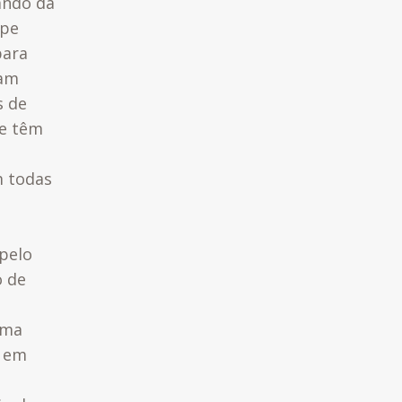
ando da
ipe
para
tam
s de
ue têm
m todas
 pelo
o de
uma
a em