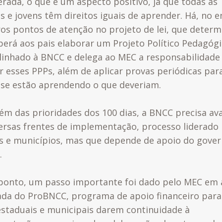
erada, o que é um aspecto positivo, já que todas as
s e jovens têm direitos iguais de aprender. Há, no e
os pontos de atenção no projeto de lei, que determ
berá aos pais elaborar um Projeto Político Pedagóg
alinhado à BNCC e delega ao MEC a responsabilidade
r esses PPPs, além de aplicar provas periódicas par
r se estão aprendendo o que deveriam.
lém das prioridades dos 100 dias, a BNCC precisa av
ersas frentes de implementação, processo liderado
s e municípios, mas que depende de apoio do gove
.
ponto, um passo importante foi dado pelo MEC em a
da do ProBNCC, programa de apoio financeiro para
estaduais e municipais darem continuidade à