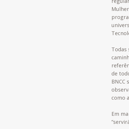
regula
Mulher
progra
univers
Tecnol
Todas 
caminh
referê
de tod
BNCC s
observ
como a
Em mar
“
servir