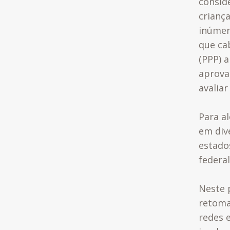
consid
criança
inúmer
que ca
(PPP) 
aprova
avalia
Para a
em div
estado
federal
Neste 
retoma
redes 