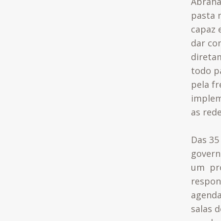
Abraha
pasta 
capaz 
dar co
direta
todo pa
pela f
imple
as rede
Das 35
govern
um pro
respon
agenda
salas d