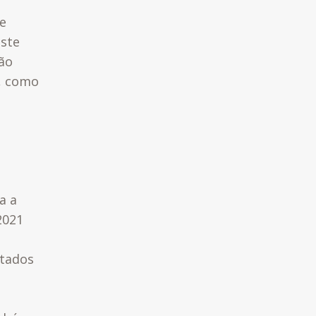
 e
ste
não
o, como
a a
2021
stados