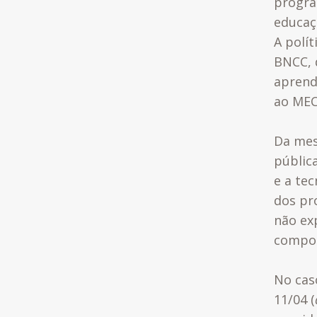
progra
educaç
A polít
BNCC, 
aprend
ao MEC
Da mes
pública
e a te
dos pr
não ex
compo
No cas
11/04 (