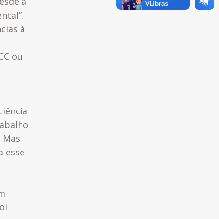
desde a
ntal”.
cias à
NCC ou
ciência
rabalho
. Mas
a esse
em
oi