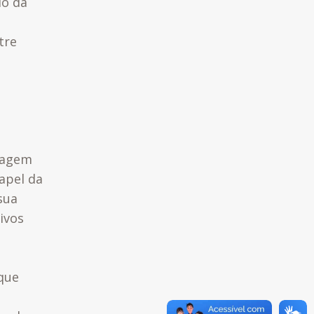
io da
tre
izagem
apel da
sua
ivos
que