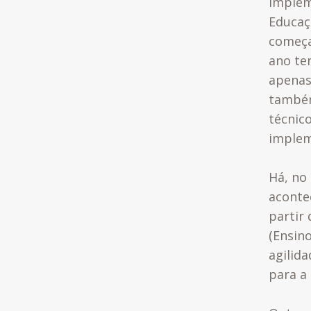
implem
Educaç
começa
ano te
apenas
também
técnico
implem
Há, no
aconte
partir
(Ensin
agilid
para a 