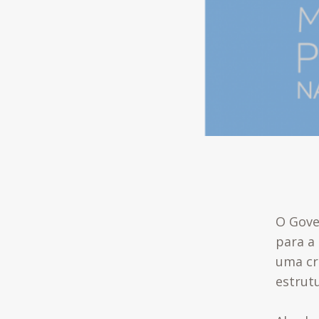
O Gove
para a 
uma cr
estrut