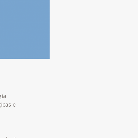
gia
icas e