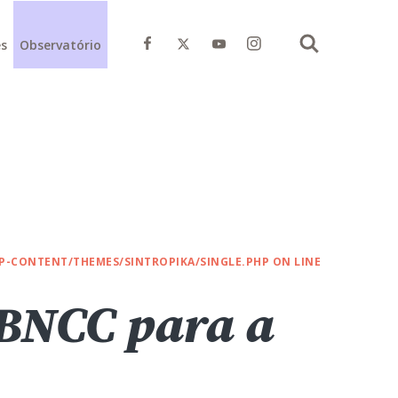
Instagram do Movimento Pela
es
Observatório
Facebook do Movimento Pela Base
X do Movimento Pela Base
Youtube do Movimento Pela Base
Buscar
-CONTENT/THEMES/SINTROPIKA/SINGLE.PHP
ON LINE
 BNCC para a