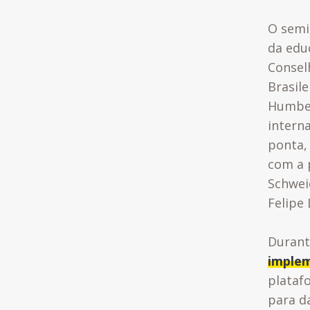
O semi
da edu
Consel
Brasile
Humber
intern
ponta,
com a p
Schwei
Felipe
Durant
implem
plataf
para d