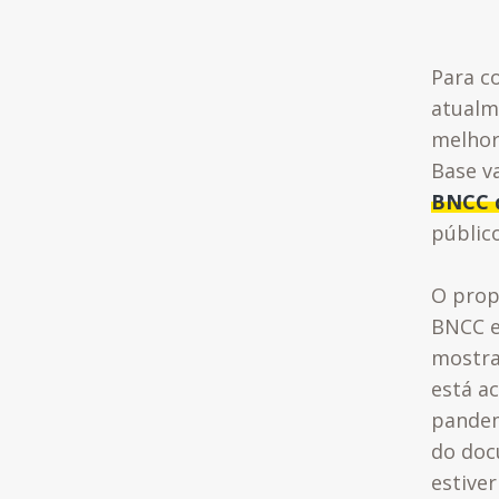
Para c
atualm
melhor
Base va
BNCC d
público
O prop
BNCC e
mostra
está a
pandem
do doc
estiver