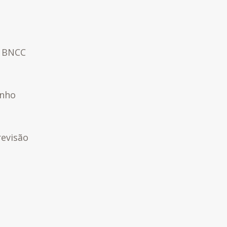
a BNCC
inho
revisão