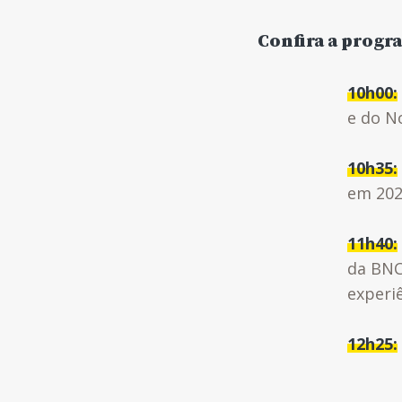
Confira a progr
10h00:
e do N
10h35:
em 20
11h40:
da BNC
experi
12h25: