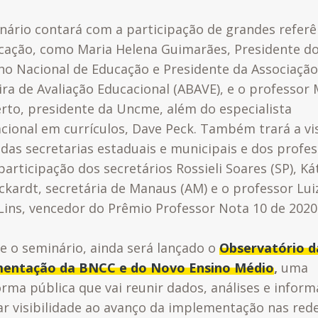
nário contará com a participação de grandes referê
cação, como Maria Helena Guimarães,
Presidente d
ho Nacional de Educação e Presidente da Associação
ira de Avaliação Educacional (ABAVE)
, e o professor
to, presidente da Uncme, além do especialista
acional em currículos, Dave Peck. Também trará a vi
 das secretarias estaduais e municipais e dos profes
articipação dos secretários Rossieli Soares (SP), Ká
ckardt, secretária de Manaus (AM) e o professor Lui
 Lins, vencedor do Prêmio Professor Nota 10 de 2020
e o seminário, ainda será lançado o
Observatório d
entação da BNCC e do Novo Ensino Médio
,
uma
orma pública que vai reunir dados, análises e infor
ar visibilidade ao avanço da implementação nas red