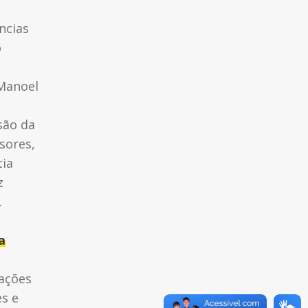
ncias
o
 Manoel
são da
sores,
tia
z
.
a
mações
es e