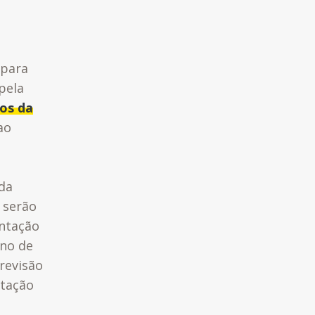
 para
pela
os da
ao
 da
 serão
ntação
ano de
revisão
ntação