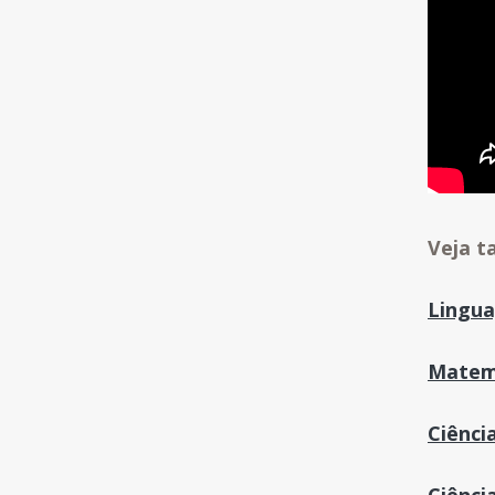
Veja t
Lingu
Matem
Ciênci