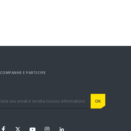
COMPANHE E PARTICIPE
-mail
OK
Instagram
Linkedin
Facebook
X
Youtube