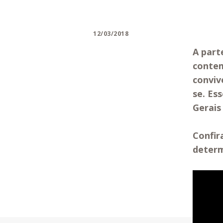
12/03/2018
A part
contem
conviv
se. Es
Gerais
Confir
determ