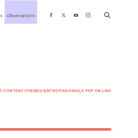
Instagram do Movimento Pela
es
Observatório
Facebook do Movimento Pela Base
X do Movimento Pela Base
Youtube do Movimento Pela Base
Buscar
-CONTENT/THEMES/SINTROPIKA/SINGLE.PHP
ON LINE